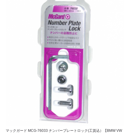
マックガード MCG-76033 ナンバープレートロック(工賃込）【BMW VW