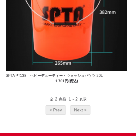
SPTA PT138 ヘビーデューティー・ウォッシュバケツ 20L
1,701円(税込)
2
1
2
全
商品
-
表示
< Prev
Next >