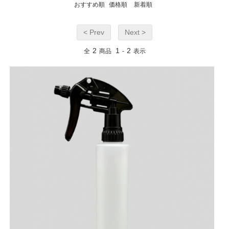
おすすめ順
価格順
新着順
< Prev
Next >
2
1
2
全
商品
-
表示