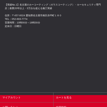
【実績No.1】名古屋のカーコーティング（ガラスコーティング）・カーセキュリティ専門
店｜創業20年以上・3万台を超える施工実績
住所：〒457-0024 愛知県名古屋市南区赤坪町１８０
TEL：052-693-7774
営業時間：10時00分～18時30分
定休日：日曜日
マイアカウント
カートを見る