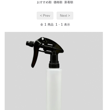
おすすめ順
価格順
新着順
< Prev
Next >
1
1
1
全
商品
-
表示