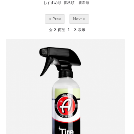
おすすめ順
価格順
新着順
< Prev
Next >
3
1
3
全
商品
-
表示