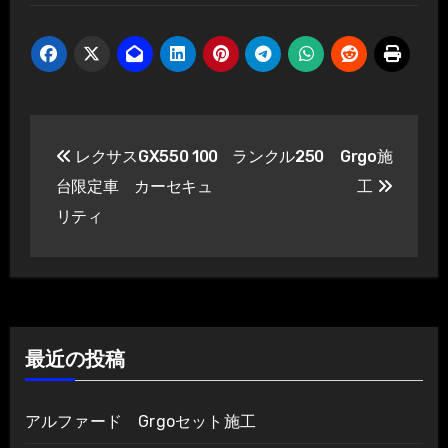
投
レクサスGX550 100
ランクル250 Grgo施
稿
台限定車 カーセキュ
工
ナ
リティ
ビ
ゲ
ー
最近の投稿
シ
ョ
アルファード Grgoセット施工