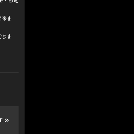
缶・節電
出来ま
できま
工