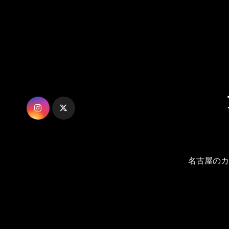
内
容
を
ス
キ
ッ
プ
名古屋のカ