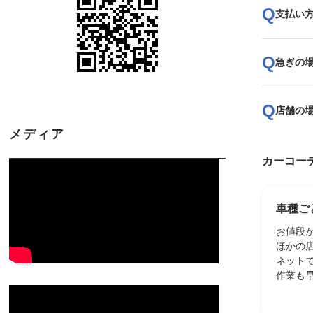
支払い
急ぎの
店舗の
メディア
カーコー
車種ご
お値段
ほかの
ネット
作業も