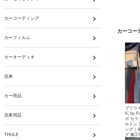
カーコーティング
カーコー
カーフィルム
カーオーディオ
洗車
カー用品
プリウスa
IC by 
洗車用品
ボ セラ
ルトン
ング｜
THULE
グ 施工