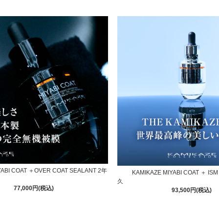
YABI COAT ＋OVER COAT SEALANT 2年
KAMIKAZE MIYABI COAT ＋ I
久
77,000円(税込)
93,500円(税込)