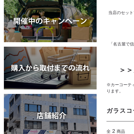
当店のセット
「名古屋で信
＞＞
※カーコーテ
ります。
ガラスコ
2
全
商品