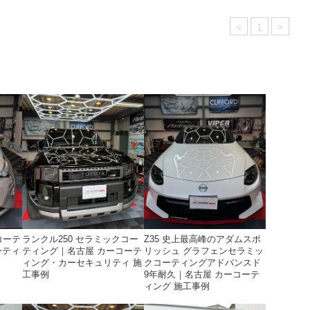
<
1
>
ランクル250 セラミックコー
コーテ
Z35 史上最高峰のアダムスポ
ティング｜名古屋 カーコーテ
ーティ
リッシュ グラフェンセラミッ
ィング・カーセキュリティ 施
クコーティングアドバンスド
工事例
9年耐久｜名古屋 カーコーテ
ィング 施工事例