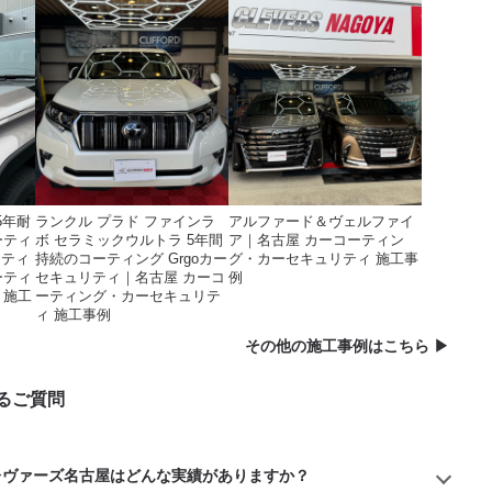
g 5年耐
ランクル プラド ファインラ
アルファード＆ヴェルファイ
ーティ
ボ セラミックウルトラ 5年間
ア｜名古屋 カーコーティン
リティ
持続のコーティング Grgoカー
グ・カーセキュリティ 施工事
ーティ
セキュリティ｜名古屋 カーコ
例
 施工
ーティング・カーセキュリテ
ィ 施工事例
その他の施工事例はこちら ▶︎
るご質問
レヴァーズ名古屋はどんな実績がありますか？