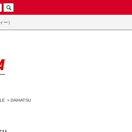
ィー）
LE
>
DAIHATSU