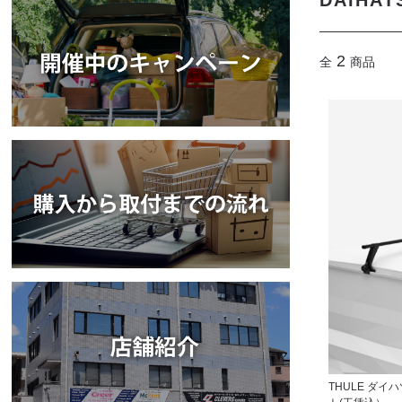
DAIHAT
2
全
商品
THULE ダ