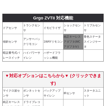
Grgo ZVTII 対応機能
トランクセン
ショックセン
トリプルセン
ドアセンサ
イモビライザ
サ
サ
サ
純正キーレス
青色ステータ
アンサーバッ
傾斜センサ
1WAYリモコン
アダプタ(MC
スインジケー
クリモコン
アダプタⅣ)
タ
暗証番号式バ
ハイパワーサ
ハザードフラ
レースイッチ
イレン
ッシュ機能
▼対応オプションはこちらから▼
(クリックできま
す)
マイクロ波セ
ボンネットセ
バックアップ
スタータユニ
IRセンサ
ンサ
ンサ
サイレン
ット
純正キーレス
ドライブレコ