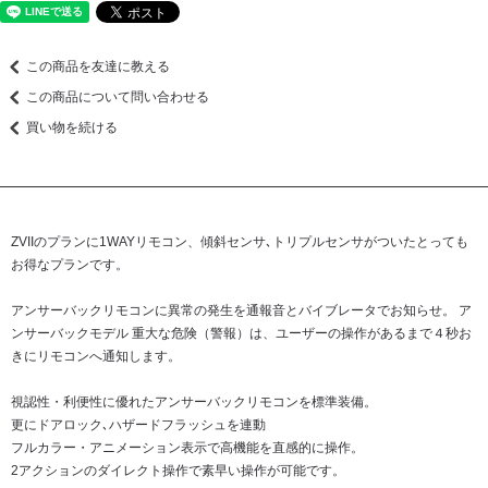
この商品を友達に教える
この商品について問い合わせる
買い物を続ける
ZVIIのプランに1WAYリモコン、傾斜センサ､トリプルセンサがついたとっても
お得なプランです。
アンサーバックリモコンに異常の発生を通報音とバイブレータでお知らせ。 ア
ンサーバックモデル 重大な危険（警報）は、ユーザーの操作があるまで４秒お
きにリモコンへ通知します。
視認性・利便性に優れたアンサーバックリモコンを標準装備。
更にドアロック､ハザードフラッシュを連動
フルカラー・アニメーション表示で高機能を直感的に操作。
2アクションのダイレクト操作で素早い操作が可能です。