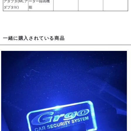
アダプタ(MCア
ーダー録画機
ダプタⅣ)
能
一緒に購入されている商品