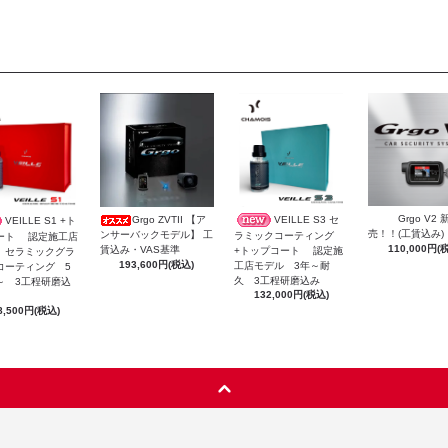
Grgo V2 
Grgo ZVTII 【ア
VEILLE S3 セ
VEILLE S1 +ト
売！！(工賃込み)
ンサーバックモデル】 工
ラミックコーティング
ート 認定施工店
110,000円(
賃込み・VAS基準
+トップコート 認定施
 セラミックグラ
193,600円(税込)
工店モデル 3年～耐
コーティング 5
久 3工程研磨込み
～ 3工程研磨込
132,000円(税込)
8,500円(税込)