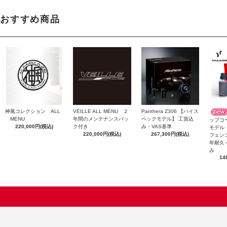
おすすめ商品
神風コレクション ALL
Panthera Z306 【ハイス
VEILLE ALL MENU ２
MENU
ペックモデル】 工賃込
年間のメンテナンスパッ
ップコ
220,000円(税込)
み・VAS基準
ク付き
モデル
267,300円(税込)
220,000円(税込)
フェン
年耐久
み
14