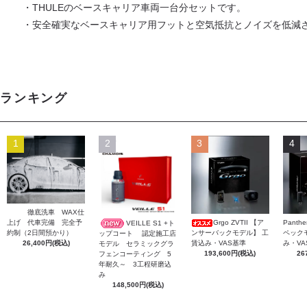
・THULEのベースキャリア車両一台分セットです。
・安全確実なベースキャリア用フットと空気抵抗とノイズを低減
ランキング
1
2
3
4
徹底洗車 WAX仕
上げ 代車完備 完全予
Grgo ZVTII 【ア
Panth
VEILLE S1 +ト
約制（2日間預かり）
ンサーバックモデル】 工
ペック
ップコート 認定施工店
26,400円(税込)
賃込み・VAS基準
み・VA
モデル セラミックグラ
193,600円(税込)
26
フェンコーティング 5
年耐久～ 3工程研磨込
み
148,500円(税込)