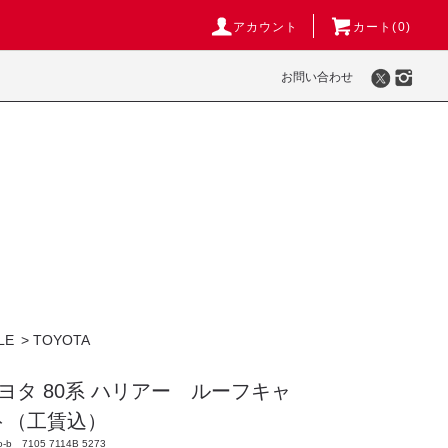
アカウント
カート(
0
)
お問い合わせ
LE
>
TOYOTA
 トヨタ 80系 ハリアー ルーフキャ
ト（工賃込）
evo-b 7105 7114B 5273