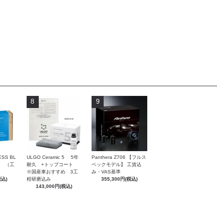
8
9
ULGO Ceramic 5 5年
ESS BL
Panthera Z706 【フルス
耐久 +トップコート
ト （工
ペックモデル】 工賃込
※国産車おすすめ 3工
み・VAS基準
程研磨込み
税込)
355,300円(税込)
143,000円(税込)