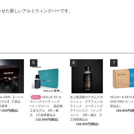
させた新しいアルミウィングバーです。
5
6
7
VEILLE S3 セ
史上最高峰のアダムスポ
era Z306 【ハイス
IGLA2+ & KEYL
リッシュ グラフェンセ
ラミックコーティング
モデル】 工賃込
OCK PRO セッ
ラミック コーティング
+トップコート 認定施
S基準
賃込み）
アドバンスド +トップ
工店モデル 3年～耐
7,300円(税込)
184,800円(
コート 5年～耐久 3
久 3工程研磨込み
工程研磨込み
132,000円(税込)
148,500円(税込)