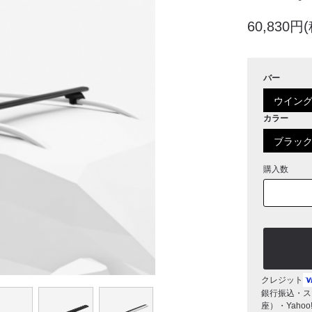
60,830円
バー
ウイング
カラー
ブラッ
購入数
クレジット
銀行振込・ス
座）・Yaho