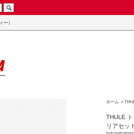
ィー）
ホーム
>
THU
THULE
リアセッ
thule-harrier-wing