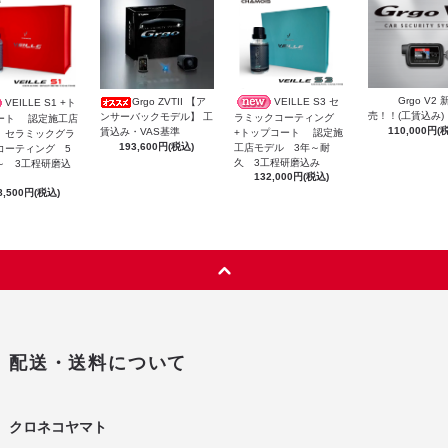
Grgo V2 
Grgo ZVTII 【ア
VEILLE S3 セ
VEILLE S1 +ト
売！！(工賃込み)
ンサーバックモデル】 工
ラミックコーティング
ート 認定施工店
110,000円(
賃込み・VAS基準
+トップコート 認定施
 セラミックグラ
193,600円(税込)
工店モデル 3年～耐
コーティング 5
久 3工程研磨込み
～ 3工程研磨込
132,000円(税込)
8,500円(税込)
配送・送料について
クロネコヤマト