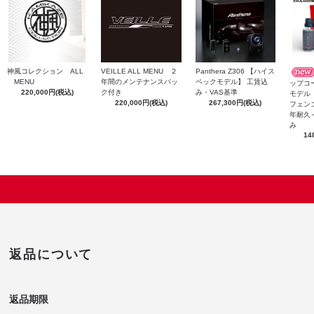
神風コレクション ALL
Panthera Z306 【ハイス
VEILLE ALL MENU ２
MENU
ペックモデル】 工賃込
年間のメンテナンスパッ
ップコ
220,000円(税込)
み・VAS基準
ク付き
モデル
267,300円(税込)
220,000円(税込)
フェン
年耐久
み
14
返品について
返品期限