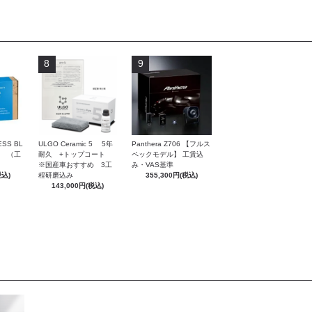
8
9
ULGO Ceramic 5 5年
ESS BL
Panthera Z706 【フルス
耐久 +トップコート
ト （工
ペックモデル】 工賃込
※国産車おすすめ 3工
み・VAS基準
程研磨込み
税込)
355,300円(税込)
143,000円(税込)