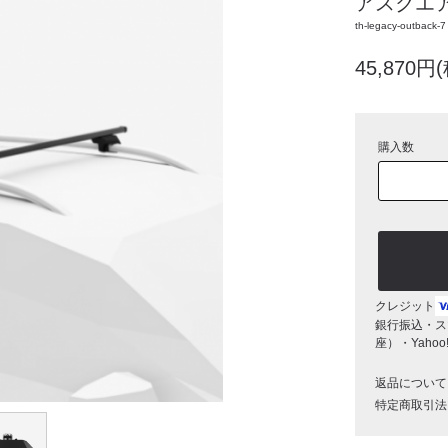
アスクエ
th-legacy-outback-7
45,870円
購入数
クレジット
銀行振込・ス
座）・Yaho
返品について
特定商取引法