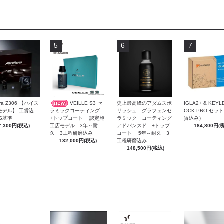
5
6
7
VEILLE S3 セ
史上最高峰のアダムスポ
era Z306 【ハイス
IGLA2+ & KEYL
リッシュ グラフェンセ
ラミックコーティング
モデル】 工賃込
OCK PRO セッ
ラミック コーティング
+トップコート 認定施
S基準
賃込み）
アドバンスド +トップ
工店モデル 3年～耐
7,300円(税込)
184,800円(
コート 5年～耐久 3
久 3工程研磨込み
工程研磨込み
132,000円(税込)
148,500円(税込)