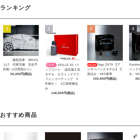
ランキング
1
2
3
4
徹底洗車 WAX仕
上げ 代車完備 完全予
Grgo ZVTII 【ア
Panth
VEILLE S1 +ト
約制（2日間預かり）
ンサーバックモデル】 工
ペック
ップコート 認定施工店
26,400円(税込)
賃込み・VAS基準
み・VA
モデル セラミックグラ
193,600円(税込)
26
フェンコーティング 5
年耐久～ 3工程研磨込
み
148,500円(税込)
おすすめ商品