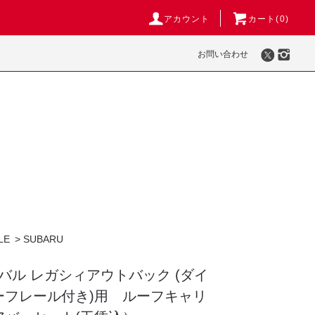
アカウント
カート(
0
)
お問い合わせ
LE
>
SUBARU
 スバル レガシィアウトバック (ダイ
ーフレール付き)用 ルーフキャリ