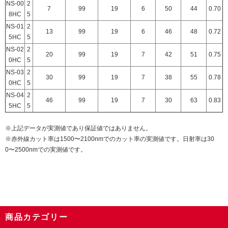
NS-00
2
7
99
19
6
50
44
0.70
8HC
5
NS-01
2
13
99
19
6
46
48
0.72
5HC
5
NS-02
2
20
99
19
7
42
51
0.75
0HC
5
NS-03
2
30
99
19
7
38
55
0.78
0HC
5
NS-04
2
46
99
19
7
30
63
0.83
5HC
5
※上記データが実測値であり保証値ではありません。
※赤外線カット率は1500〜2100nmでのカット率の実測値です。日射率は30
0〜2500nmでの実測値です。
商品カテゴリー