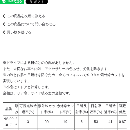
この商品を友達に教える
この商品について問い合わせる
買い物を続ける
※ドライブによる日焼けの心配がありません。
また、大切なお車の内装・アクセサリーの色あせ、劣化を防ぎます。
※内装とお肌の日焼けを防ぐため、全てのフィルムで９９％の紫外線カットを
実現しています。
※小窓は１ドアと計算します。
金額は、リア窓、サイド後ろ窓の金額です。
厚
可視光線透
紫外線カッ
赤外線カッ
日射反
日射吸
日射透
遮蔽
品番
み
過率(%)
ト率(%)
ト率(%)
射率(%)
収率(%)
過率(%)
係数
NS-00
2
3
99
19
6
53
41
0.67
3HC
5